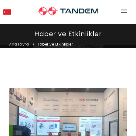
ANA SAYFA
Haber ve Etkinlikler
KURUMSAL
Anasayfa
Haber ve Etkinlikler
MAKINELER
EKIPMANLAR
KATALOGLAR
BLOG
MAĞAZA
İLETIŞIM
SERVIS