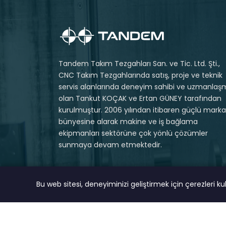
Tandem Takım Tezgahları San. ve Tic. Ltd. Şti.,
CNC Takım Tezgahlarında satış, proje ve teknik
servis alanlarında deneyim sahibi ve uzmanlaş
olan Tankut KOÇAK ve Ertan GÜNEY tarafından
kurulmuştur. 2006 yılından itibaren güçlü markal
bünyesine alarak makine ve iş bağlama
ekipmanları sektörüne çok yönlü çözümler
sunmaya devam etmektedir.
Bu web sitesi, deneyiminizi geliştirmek için çerezleri k
© 2023 Tüm Hakları Saklıdır.
MAGNA DIGITAL