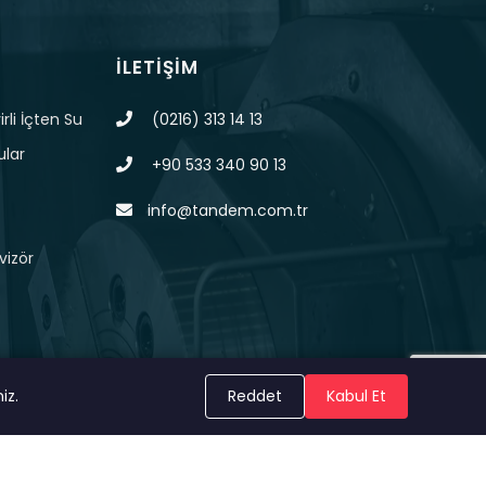
İLETIŞIM
rli İçten Su
(0216) 313 14 13
ular
+90 533 340 90 13
info@tandem.com.tr
vizör
iz.
Reddet
Kabul Et
KVKK
Çerez Politikası