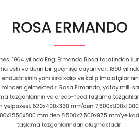
ROSA ERMANDO
esi 1964 yılında Eng. Ermando Rosa tarafından ku
ha eski ve derin bir geçmişe dayanıyor: 1890 yılınd
 endüstrisinin yanı sıra kalıp ve kalıp imalatçıları
yiminden gelmektedir. Rosa Ermando, yatay milli sat
aşlama tezgahlarının ve creep-feed taşlama tezgahla
ürün yelpazesi, 620x400x330 mm'den 7.600x1.100x1.00
.100x1.550x800 mm'den 8.500x2.500x975 mm'ye kadar
taşlama tezgahlarından oluşmaktadır.