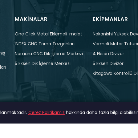
MAKINALAR
EKIPMANLAR
One Click Metal Eklemeli İmalat
Nakanishi Yüksek Devi
INDEX CNC Torna Tezgahları
Vermeli Motor Tutuc
mış
Nomura CNC Dik İşleme Merkezi
4 Eksen Divizör
5 Eksen Dik İşleme Merkezi
5 Eksen Divizör
arı
Kitagawa Kontrollü Di
ullanmaktadır.
Çerez Politikamız
hakkında daha fazla bilgi alabilirsin