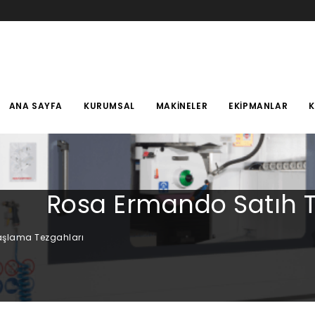
ANA SAYFA
KURUMSAL
MAKINELER
EKIPMANLAR
Rosa Ermando Satıh 
aşlama Tezgahları