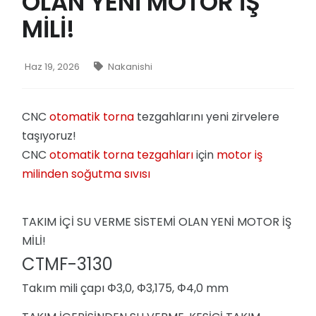
OLAN YENİ MOTOR İŞ
MİLİ!
Haz 19, 2026
Nakanishi
CNC
otomatik torna
tezgahlarını yeni zirvelere
taşıyoruz!
CNC
otomatik torna tezgahları
için
motor iş
milinden soğutma sıvısı
TAKIM İÇİ SU VERME SİSTEMİ OLAN YENİ MOTOR İŞ
MİLİ!
CTMF-3130
Takım mili çapı Φ3,0, Φ3,175, Φ4,0 mm