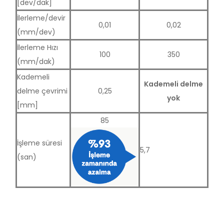
[dev/dak]
İlerleme/devir
0,01
0,02
(mm/dev)
İlerleme Hızı
100
350
(mm/dak)
Kademeli
Kademeli delme
delme çevrimi
0,25
yok
[mm]
85
İşleme süresi
5,7
(san)