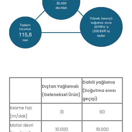
Dahili yağlama
Dıştan Yağlamalı
(Soğutma sıvısı
(Geleneksel Ürün)
geçişi)
Kesme hızı
31
60
[m/dak]
Motor devri
10.000
19.000