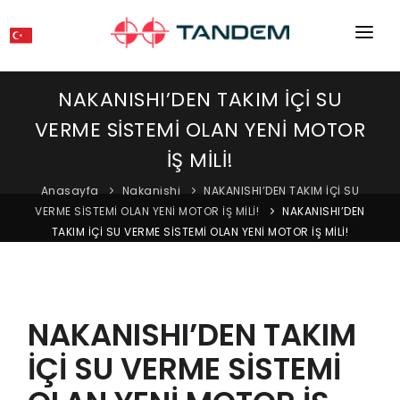
ANA SAYFA
NAKANISHI’DEN TAKIM İÇİ SU
KURUMSAL
VERME SİSTEMİ OLAN YENİ MOTOR
MAKINELER
İŞ MİLİ!
Anasayfa
Nakanishi
NAKANISHI’DEN TAKIM İÇİ SU
EKIPMANLAR
VERME SİSTEMİ OLAN YENİ MOTOR İŞ MİLİ!
NAKANISHI’DEN
TAKIM İÇİ SU VERME SİSTEMİ OLAN YENİ MOTOR İŞ MİLİ!
KATALOGLAR
BLOG
MAĞAZA
NAKANISHI’DEN TAKIM
İLETIŞIM
İÇİ SU VERME SİSTEMİ
SERVIS