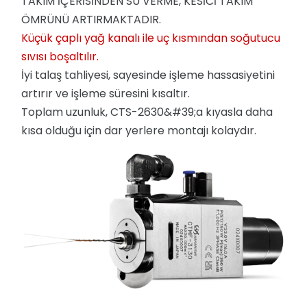
TAKIM İÇERİSİNDEN SU VERME, KESİCİ TAKIM
ÖMRÜNÜ ARTIRMAKTADIR.
Küçük çaplı yağ kanalı ile uç kısmından soğutucu
sıvısı boşaltılır.
İyi talaş tahliyesi, sayesinde işleme hassasiyetini
artırır ve işleme süresini kısaltır.
Toplam uzunluk, CTS-2630&#39;a kıyasla daha
kısa olduğu için dar yerlere montajı kolaydır.