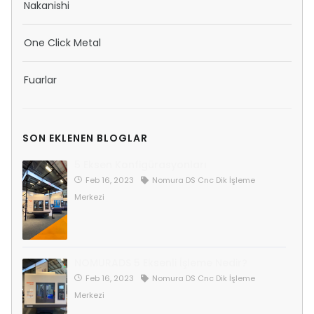
Nakanishi
One Click Metal
Fuarlar
SON EKLENEN BLOGLAR
5 Eksen Konfigürasyonları
Feb 16, 2023
Nomura DS Cnc Dik İşleme
Merkezi
NOMURADS 5 Eksenli İşleme Nedir?
Feb 16, 2023
Nomura DS Cnc Dik İşleme
Merkezi