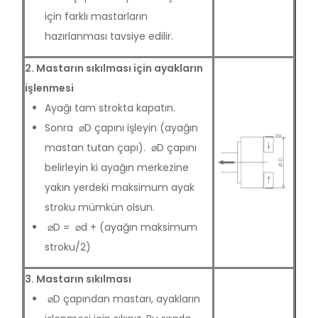
için farklı mastarların
hazırlanması tavsiye edilir.
2. Mastarın sıkılması için ayakların
işlenmesi
Ayağı tam strokta kapatın.
Sonra ⌀D çapını işleyin (ayağın
mastan tutan çapı). ⌀D çapını
belirleyin ki ayağın merkezine
yakın yerdeki maksimum ayak
stroku mümkün olsun.
⌀D = ⌀d + (ayağın maksimum
stroku/2)
3. Mastarın sıkılması
⌀D çapından mastarı, ayakların