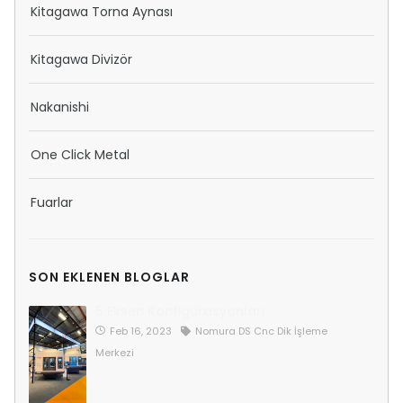
Kitagawa Torna Aynası
Kitagawa Divizör
Nakanishi
One Click Metal
Fuarlar
SON EKLENEN BLOGLAR
5 Eksen Konfigürasyonları
Feb 16, 2023
Nomura DS Cnc Dik İşleme
Merkezi