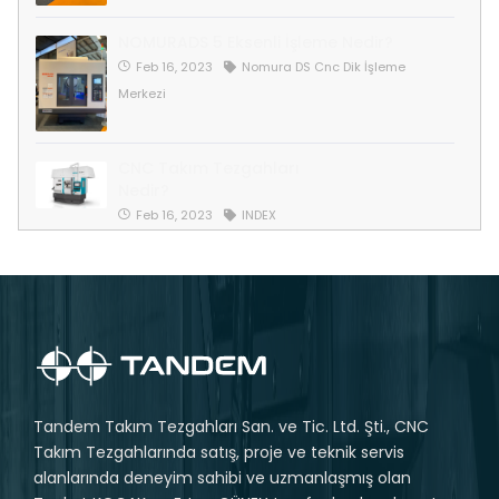
NOMURADS 5 Eksenli İşleme Nedir?
Feb 16, 2023
Nomura DS Cnc Dik İşleme
Merkezi
CNC Takım Tezgahları
Nedir?
Feb 16, 2023
INDEX
Tandem Takım Tezgahları San. ve Tic. Ltd. Şti., CNC
Takım Tezgahlarında satış, proje ve teknik servis
alanlarında deneyim sahibi ve uzmanlaşmış olan