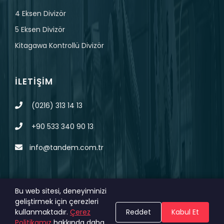
4 Eksen Divizör
5 Eksen Divizör
Kitagawa Kontrollü Divizör
İLETIŞIM
(0216) 313 14 13
+90 533 340 90 13
info@tandem.com.tr
Bu web sitesi, deneyiminizi
geliştirmek için çerezleri
© 2023 Tüm Hakları Saklıdır.
MAGNA
KVKK
kullanmaktadır.
Çerez
Reddet
Kabul Et
Politikamız
hakkında daha
DIGITAL
Çerez Politikası