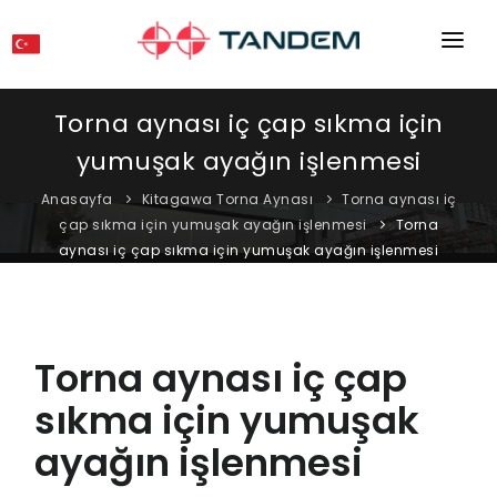
ANA SAYFA
Torna aynası iç çap sıkma için
KURUMSAL
yumuşak ayağın işlenmesi
MAKINELER
Anasayfa
Kitagawa Torna Aynası
Torna aynası iç
çap sıkma için yumuşak ayağın işlenmesi
Torna
EKIPMANLAR
aynası iç çap sıkma için yumuşak ayağın işlenmesi
KATALOGLAR
BLOG
Torna aynası iç çap
MAĞAZA
sıkma için yumuşak
İLETIŞIM
ayağın işlenmesi
SERVIS