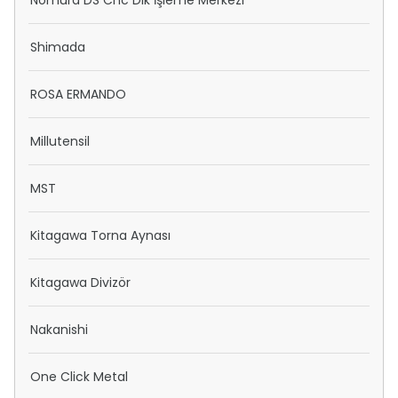
Nomura DS Cnc Dik İşleme Merkezi
Shimada
ROSA ERMANDO
Millutensil
MST
Kitagawa Torna Aynası
Kitagawa Divizör
Nakanishi
One Click Metal