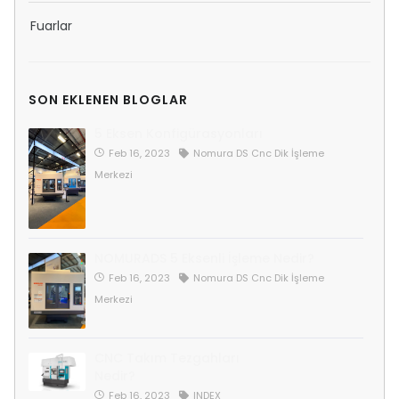
Fuarlar
SON EKLENEN BLOGLAR
5 Eksen Konfigürasyonları
Feb 16, 2023
Nomura DS Cnc Dik İşleme
Merkezi
NOMURADS 5 Eksenli İşleme Nedir?
Feb 16, 2023
Nomura DS Cnc Dik İşleme
Merkezi
CNC Takım Tezgahları
Nedir?
Feb 16, 2023
INDEX