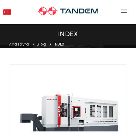
ANA SAYFA
INDEX
KURUMSAL
Anasayfa
Blog
INDEX
MAKINELER
EKIPMANLAR
KATALOGLAR
BLOG
MAĞAZA
İLETIŞIM
SERVIS