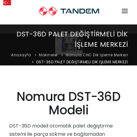
ANA SAYFA
DST-36D PALET DEĞİŞTİRMELİ DİK
KURUMSAL
İŞLEME MERKEZİ
MAKINELER
Anasayfa
Makineler
Nomura CNC Dik İşleme Merkezi
DST-36D PALET DEĞİŞTİRMELİ DİK İŞLEME MERKEZİ
EKIPMANLAR
KATALOGLAR
Nomura DST-36D
BLOG
Modeli
MAĞAZA
İLETIŞIM
DST-36D modeli otomatik palet değiştirme
sistemi ile parça sökme ve bağlamadan
SERVIS