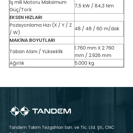
İş mili Motoru Maksimum
7,5 kW / 84,3 Nm
Güç/Tork
EKSEN HIZLARI
Pozisyonlama Hızı (X / Y / Z
48 / 48 / 60 m/dak
/ W)
MAKİNA BOYUTLARI
1.760 mm X 2.760
Taban Alanı / Yükseklik
mm / 2.926 mm
Ağırlık
5.000 kg
Tandem Takım Tezgahları San. ve Tic. Ltd. Şti., CNC