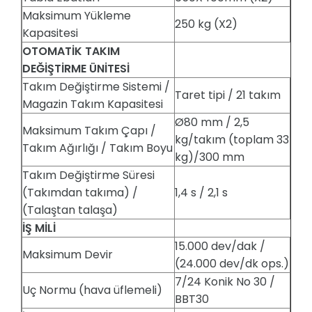
Maksimum Yükleme
250 kg (X2)
Kapasitesi
OTOMATİK TAKIM
DEĞİŞTİRME ÜNİTESİ
Takım Değiştirme Sistemi /
Taret tipi / 21 takım
Magazin Takım Kapasitesi
Ø80 mm / 2,5
Maksimum Takım Çapı /
kg/takım (toplam 33
Takım Ağırlığı / Takım Boyu
kg)/300 mm
Takım Değiştirme Süresi
(Takımdan takıma) /
1,4 s / 2,1 s
(Talaştan talaşa)
İŞ MİLİ
15.000 dev/dak /
Maksimum Devir
(24.000 dev/dk ops.)
7/24 Konik No 30 /
Uç Normu (hava üflemeli)
BBT30