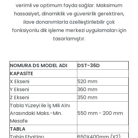
verimli ve optimum fayda sağlar. Maksimum
hassasiyet, dinamiklik ve güvenirlik gerektiren,
ilave donanımlarla özelleştirilebilir çok
fonksiyonlu dik işleme merkezi uygulamaları için
tasarlamıştır.
NOMURA DS MODEL ADI
DST-36D
KAPASİTE
X Ekseni
520 mm
Y Ekseni
360 mm
Z Ekseni
350 mm
Tabla Yüzeyi ile İş Mili Alnı
Arasındaki Maks.-Min.
550 mm - 200 mm
Mesafe
TABLA
Tabla Ebatları
650X400mm (X2)