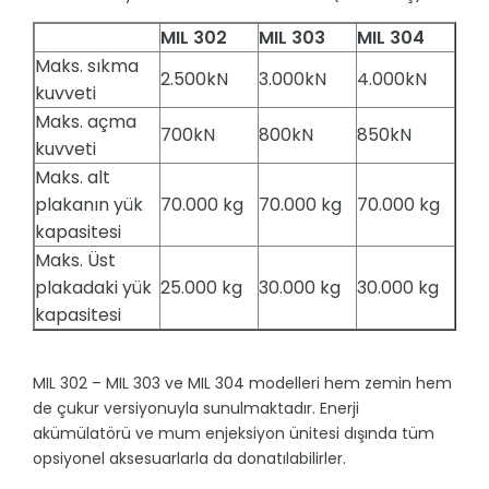
MIL 302
MIL 303
MIL 304
Maks. sıkma
2.500kN
3.000kN
4.000kN
kuvveti
Maks. açma
700kN
800kN
850kN
kuvveti
Maks. alt
plakanın yük
70.000 kg
70.000 kg
70.000 kg
kapasitesi
Maks. Üst
plakadaki yük
25.000 kg
30.000 kg
30.000 kg
kapasitesi
MIL 302 – MIL 303 ve MIL 304 modelleri hem zemin hem
de çukur versiyonuyla sunulmaktadır. Enerji
akümülatörü ve mum enjeksiyon ünitesi dışında tüm
opsiyonel aksesuarlarla da donatılabilirler.