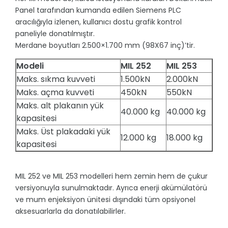
Panel tarafından kumanda edilen Siemens PLC
aracılığıyla izlenen, kullanıcı dostu grafik kontrol
paneliyle donatılmıştır.
Merdane boyutları 2.500×1.700 mm (98X67 inç)’tir.
Modeli
MIL 252
MIL 253
Maks. sıkma kuvveti
1.500kN
2.000kN
Maks. açma kuvveti
450kN
550kN
Maks. alt plakanın yük
40.000 kg
40.000 kg
kapasitesi
Maks. Üst plakadaki yük
12.000 kg
18.000 kg
kapasitesi
MIL 252 ve MIL 253 modelleri hem zemin hem de çukur
versiyonuyla sunulmaktadır. Ayrıca enerji akümülatörü
ve mum enjeksiyon ünitesi dışındaki tüm opsiyonel
aksesuarlarla da donatılabilirler.