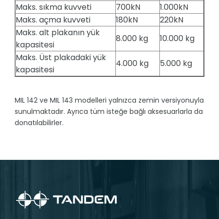
Maks. sıkma kuvveti
700kN
1.000kN
Maks. açma kuvveti
180kN
220kN
Maks. alt plakanın yük
8.000 kg
10.000 kg
kapasitesi
Maks. Üst plakadaki yük
4.000 kg
5.000 kg
kapasitesi
MIL 142 ve MIL 143 modelleri yalnızca zemin versiyonuyla
sunulmaktadır. Ayrıca tüm isteğe bağlı aksesuarlarla da
donatılabilirler.