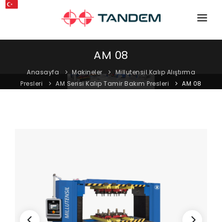
ANA SAYFA
AM 08
KURUMSAL
Anasayfa
Makineler
Millutensil Kalıp Alıştırma
Presleri
AM Serisi Kalıp Tamir Bakım Presleri
AM 08
MAKINELER
EKIPMANLAR
KATALOGLAR
BLOG
MAĞAZA
İLETIŞIM
SERVIS