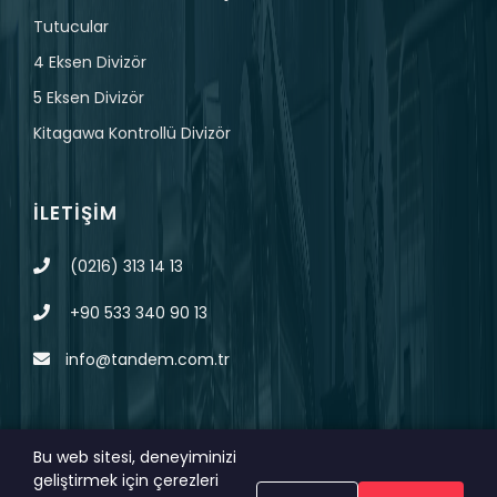
Tutucular
4 Eksen Divizör
5 Eksen Divizör
Kitagawa Kontrollü Divizör
İLETIŞIM
(0216) 313 14 13
+90 533 340 90 13
info@tandem.com.tr
Bu web sitesi, deneyiminizi
geliştirmek için çerezleri
© 2023 Tüm Hakları Saklıdır.
MAGNA
KVKK