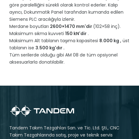
göre paralelliğini sürekli olarak kontrol ederler. Kalıp
ayırıcı, Dokunmatik Panel tarafından kumanda edilen
Siemens PLC aracılığıyla izlenir.
Merdane boyutları
2600×1470 mm'dir
(102×58 inç).
Maksimum sıkma kuvveti
150 kN'dir
.
Maksimum Alt tablanın taşıma kapasitesi
8.000 kg ,
üst
tablanın ise
3.500 kg'dır .
Tüm serilerde olduğu gibi AM 08 de tüm opsiyonel
aksesuarlarla donatılabilir.
Tandem Takım Tezgahları San. ve Tic. Ltd. Şti., CNC
Takım Tezgahlarında satış, proje ve teknik servis