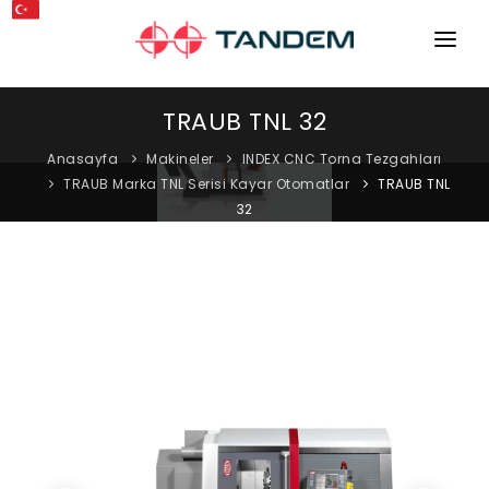
ANA SAYFA
TRAUB TNL 32
KURUMSAL
Anasayfa
Makineler
INDEX CNC Torna Tezgahları
TRAUB Marka TNL Serisi Kayar Otomatlar
TRAUB TNL
MAKINELER
32
EKIPMANLAR
KATALOGLAR
BLOG
MAĞAZA
İLETIŞIM
SERVIS