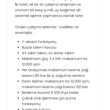
İki taret, ek bir ön çalışma ataşmanı ve
otonom bir karşı iş mili, üç bağımsız alt
sistemle işleme yapmanıza olanak tanır.
Önden çalışma eklentisi– özellikler ve
avantajlar:
Y-ekseni fonksiyonu
Büyük takım havuzu
4X sabit takım, 4x döner takım
Maksimum güç 3.4 kW, maksimum hız
12.000 rpm
Her istasyonda maksimum kesme yağı
basıncı 80 bar ile iç soğutma sistemi
Derin delme: maksimum hız 12.000 rpm,
maksimum kesme yağı basıncı 120 bar
Besleme kuvveti 6.200 N'ye kadar
Çubuk stok işlenmesi için punta
fonksiyonu
İş parçası tutucu