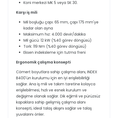
Koni merkezi MK 5 veya SK 30.
Karşı iş mili
Mil boşluğu çapı: 65 mm, çapı 175 mm'ye
kadar olan ayna
Maksimum hız: 4.000 devir/dakika
Mil gücü: 12 kW (%40 görev döngüsü)
Tork: 119 Nm (%40 görev döngüsü)
Eksen indeksleme için tutma freni
Ergonomik çalışma konsepti
Cömert boyutlara sahip çalışma alanı, INDEX
B400'ün kurulumu için en iyi erişilebilirliği
sağlar. Ana iş mili ve takım taretine kolayca
erişilebilmesi, hızlı ve esnek kurulum ve
değişime olanak sağlar. Dik eğimli ve pürüzsüz
kapaklara sahip gelişmiş çalışma alanı
konsepti, ideal talaş akışını sağlar ve talaş
yuvalarını önler.