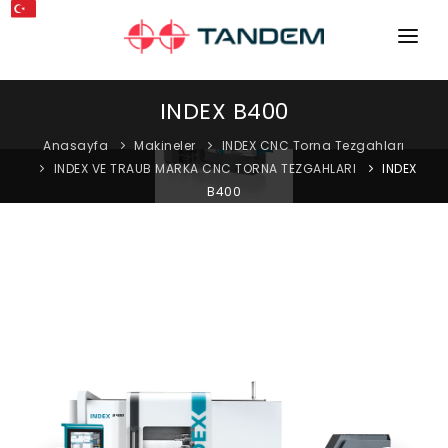
ANA SAYFA
INDEX B400
KURUMSAL
Anasayfa
Makineler
INDEX CNC Torna Tezgahları
INDEX VE TRAUB MARKA CNC TORNA TEZGAHLARI
INDEX
MAKINELER
B400
EKIPMANLAR
KATALOGLAR
BLOG
MAĞAZA
İLETIŞIM
SERVIS