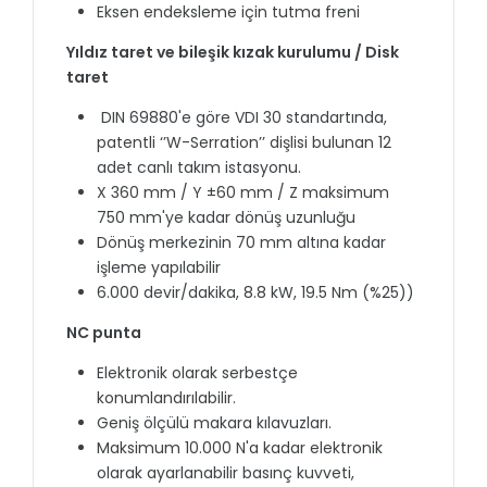
Eksen endeksleme için tutma freni
Yıldız taret ve bileşik kızak kurulumu / Disk
taret
DIN 69880'e göre VDI 30 standartında,
patentli ‘’W-Serration’’ dişlisi bulunan 12
adet canlı takım istasyonu.
X 360 mm / Y ±60 mm / Z maksimum
750 mm'ye kadar dönüş uzunluğu
Dönüş merkezinin 70 mm altına kadar
işleme yapılabilir
6.000 devir/dakika, 8.8 kW, 19.5 Nm (%25))
NC punta
Elektronik olarak serbestçe
konumlandırılabilir.
Geniş ölçülü makara kılavuzları.
Maksimum 10.000 N'a kadar elektronik
olarak ayarlanabilir basınç kuvveti,