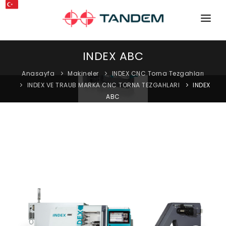
ANA SAYFA
INDEX ABC
KURUMSAL
Anasayfa
Makineler
INDEX CNC Torna Tezgahları
INDEX VE TRAUB MARKA CNC TORNA TEZGAHLARI
INDEX
MAKINELER
ABC
EKIPMANLAR
KATALOGLAR
BLOG
MAĞAZA
İLETIŞIM
SERVIS