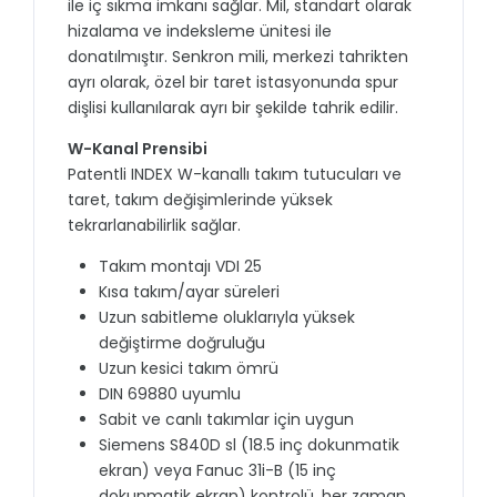
ile iç sıkma imkanı sağlar. Mil, standart olarak
hizalama ve indeksleme ünitesi ile
donatılmıştır. Senkron mili, merkezi tahrikten
ayrı olarak, özel bir taret istasyonunda spur
dişlisi kullanılarak ayrı bir şekilde tahrik edilir.
W-Kanal Prensibi
Patentli INDEX W-kanallı takım tutucuları ve
taret, takım değişimlerinde yüksek
tekrarlanabilirlik sağlar.
Takım montajı VDI 25
Kısa takım/ayar süreleri
Uzun sabitleme oluklarıyla yüksek
değiştirme doğruluğu
Uzun kesici takım ömrü
DIN 69880 uyumlu
Sabit ve canlı takımlar için uygun
Siemens S840D sl (18.5 inç dokunmatik
ekran) veya Fanuc 31i-B (15 inç
dokunmatik ekran) kontrolü, her zaman