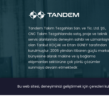
Tandem Takım Tezgahları San. ve Tic. Ltd. Şti.,
CNC Takım Tezgahlarında satış, proje ve teknik
servis alanlarında deneyim sahibi ve uzmanlaş
olan Tankut KOÇAK ve Ertan GÜNEY tarafından
kurulmuştur. 2006 yılından itibaren güçlü markal
bünyesine alarak makine ve iş bağlama
ekipmanları sektörüne çok yönlü çözümler
sunmaya devam etmektedir.
Bu web sitesi, deneyiminizi geliştirmek için çerezleri k
© 2023 Tüm Hakları Saklıdır.
MAGNA DIGITAL