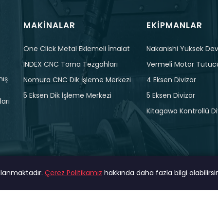
MAKINALAR
EKIPMANLAR
One Click Metal Eklemeli İmalat
Nakanishi Yüksek Devi
INDEX CNC Torna Tezgahları
Vermeli Motor Tutuc
mış
Nomura CNC Dik İşleme Merkezi
4 Eksen Divizör
5 Eksen Dik İşleme Merkezi
5 Eksen Divizör
arı
Kitagawa Kontrollü Di
ullanmaktadır.
Çerez Politikamız
hakkında daha fazla bilgi alabilirsin