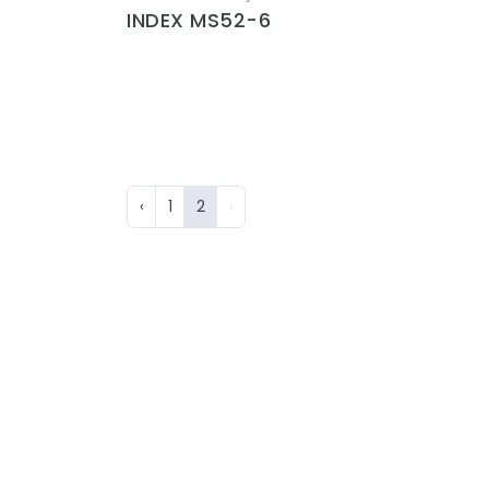
INDEX MS52-6
‹
1
2
›