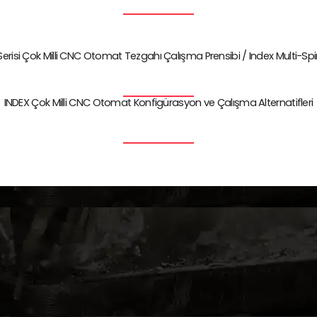
erisi Çok Milli CNC Otomat Tezgahı Çalışma Prensibi / Index Multi-Sp
INDEX Çok Milli CNC Otomat Konfigürasyon ve Çalışma Alternatifleri