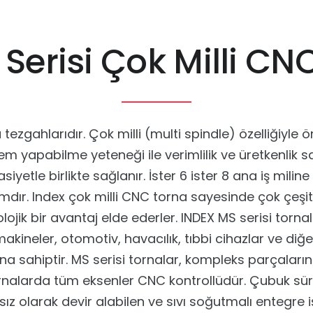
Serisi Çok Milli CN
tezgahlarıdır. Çok milli (multi spindle) özelliğiyle 
em yapabilme yeteneği ile verimlilik ve üretkenlik sağ
iyetle birlikte sağlanır. İster 6 ister 8 ana iş mili
ımdır. Index çok milli CNC torna sayesinde çok çeşit
ojik bir avantaj elde ederler. INDEX MS serisi torn
makineler, otomotiv, havacılık, tıbbi cihazlar ve di
na sahiptir. MS serisi tornalar, kompleks parçaların
 tornalarda tüm eksenler CNC kontrollüdür. Çubuk 
ız olarak devir alabilen ve sıvı soğutmalı entegre iş