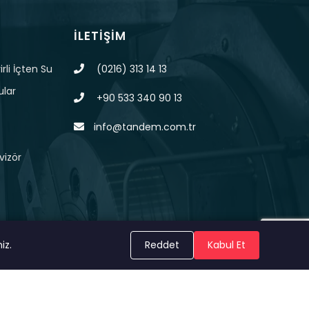
İLETIŞIM
rli İçten Su
(0216) 313 14 13
ular
+90 533 340 90 13
info@tandem.com.tr
vizör
iz.
Reddet
Kabul Et
KVKK
Çerez Politikası