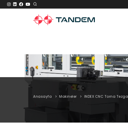
Anasayfa
Makineler
INDEX CNC Torna Tezga