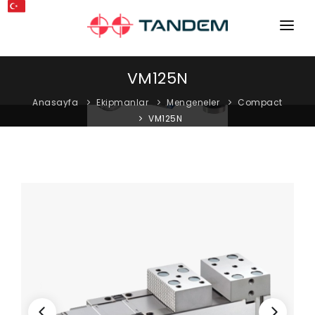
ANA SAYFA
VM125N
KURUMSAL
Anasayfa
Ekipmanlar
Mengeneler
Compact
VM125N
MAKINELER
EKIPMANLAR
KATALOGLAR
BLOG
MAĞAZA
İLETIŞIM
SERVIS