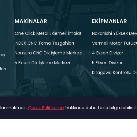
MAKINALAR
EKIPMANLAR
One Click Metal Eklemeli İmalat
Nakanishi Yüksek Devi
INDEX CNC Torna Tezgahları
Vermeli Motor Tutuc
Nomura CNC Dik İşleme Merkezi
4 Eksen Divizör
mış
5 Eksen Dik İşleme Merkezi
5 Eksen Divizör
arı
Kitagawa Kontrollü Di
ullanmaktadır.
Çerez Politikamız
hakkında daha fazla bilgi alabilirsin