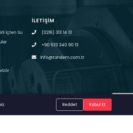
İLETIŞIM
rli İçten Su
(0216) 313 14 13
ular
+90 533 340 90 13
info@tandem.com.tr
vizör
iz.
Reddet
Kabul Et
KVKK
Çerez Politikası