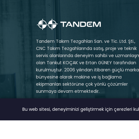
Tandem Takım Tezgahları San. ve Tic. Ltd. Şti.,
CNC Takım Tezgahlarında satış, proje ve teknik
servis alanlarında deneyim sahibi ve uzmanlaş
olan Tankut KOÇAK ve Ertan GÜNEY tarafından
kurulmuştur. 2006 yılından itibaren güçlü markal
bünyesine alarak makine ve iş bağlama
ekipmanları sektörüne çok yönlü çözümler
sunmaya devam etmektedir.
Bu web sitesi, deneyiminizi geliştirmek için çerezleri k
© 2023 Tüm Hakları Saklıdır.
MAGNA DIGITAL