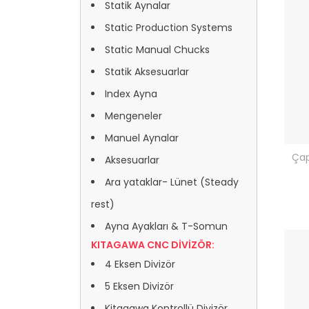
Statik Aynalar
Static Production Systems
Static Manual Chucks
Statik Aksesuarlar
Index Ayna
Mengeneler
Manuel Aynalar
Çap
Aksesuarlar
Ara yataklar- Lünet (Steady
rest)
Ayna Ayakları & T-Somun
KITAGAWA CNC DİVİZÖR:
4 Eksen Divizör
5 Eksen Divizör
Kitagawa Kontrollü Divizör