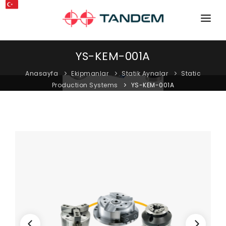
ANA SAYFA
YS-KEM-001A
KURUMSAL
Anasayfa
Ekipmanlar
Statik Aynalar
Static
Production Systems
YS-KEM-001A
MAKINELER
EKIPMANLAR
KATALOGLAR
BLOG
MAĞAZA
İLETIŞIM
SERVIS