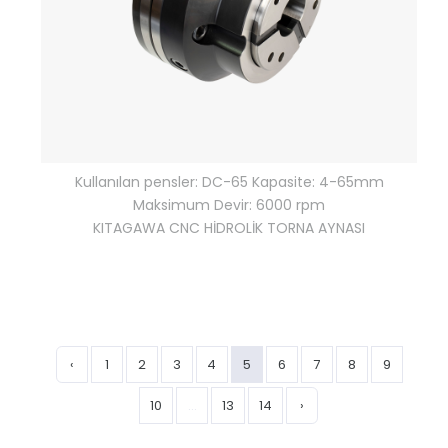
Kullanılan pensler: DC-65 Kapasite: 4-65mm
Maksimum Devir: 6000 rpm
KITAGAWA CNC HİDROLİK TORNA AYNASI
‹
1
2
3
4
5
6
7
8
9
10
...
13
14
›