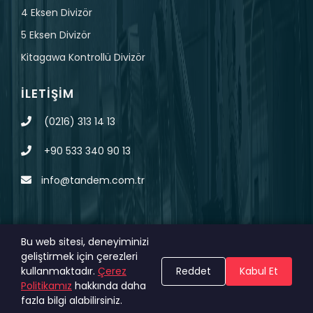
4 Eksen Divizör
5 Eksen Divizör
Kitagawa Kontrollü Divizör
İLETIŞIM
(0216) 313 14 13
+90 533 340 90 13
info@tandem.com.tr
Bu web sitesi, deneyiminizi
geliştirmek için çerezleri
© 2023 Tüm Hakları Saklıdır.
MAGNA
KVKK
kullanmaktadır.
Çerez
Reddet
Kabul Et
Politikamız
hakkında daha
DIGITAL
Çerez Politikası
fazla bilgi alabilirsiniz.