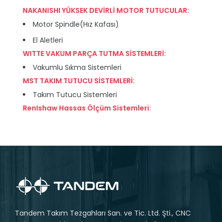
NAKANISHI YÜKSEK DEVİRLİ MOTOR TUTUCULAR:
Motor Spindle(Hız Kafası)
El Aletleri
WITTE VAKUM PARÇA TUTMA SİSTEMLERİ:
Vakumlu Sıkma Sistemleri
MST TAKIM TUTUCU SİSTEMLERİ:
Takım Tutucu Sistemleri
RenIshaw Hassas Ölçüm Sistemleri:
Tandem Takım Tezgahları San. ve Tic. Ltd. Şti., CNC