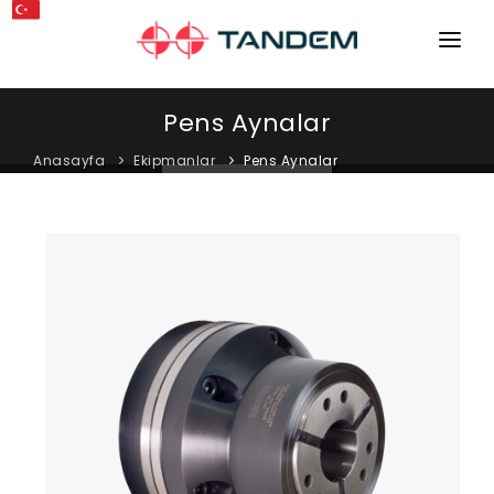
ANA SAYFA
Pens Aynalar
KURUMSAL
Anasayfa
Ekipmanlar
Pens Aynalar
MAKINELER
EKIPMANLAR
KATALOGLAR
BLOG
MAĞAZA
İLETIŞIM
SERVIS