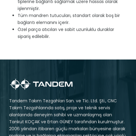
tiplerine bağlantı sağlamak üzere hassas olarak
işlenmiştir.
Tüm mandren tutucuları, standart olarak boş bir
bağlantı elemanını içerir.
Özel parça atıcıları ve sabit uzunluklu duraklar
sipariş edilebilir.
Tandem Takım Tezgahları San. ve Tic. Ltd. Şti., CNC
Takım Tezgahlarında satış, proje ve teknik servis
alanlarında deneyim sahibi ve uzmanlaşmış olan
Tankut KOÇAK ve Ertan GÜNEY tarafından kurulmuştur.
2006 yılından itibaren güçlü markaları bünyesine alarak
makine ve iş bağlama ekipmanları sektörüne çok yönlü