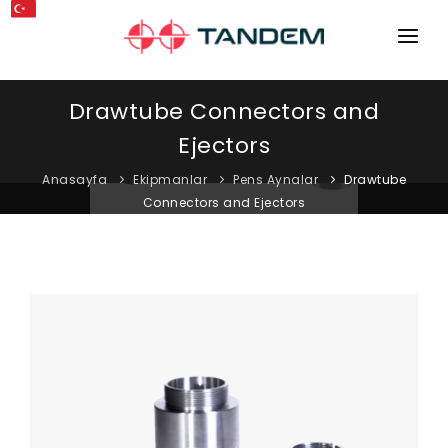
ANA SAYFA
Drawtube Connectors and
KURUMSAL
Ejectors
MAKINELER
Anasayfa
Ekipmanlar
Pens Aynalar
Drawtube
Connectors and Ejectors
EKIPMANLAR
KATALOGLAR
BLOG
MAĞAZA
İLETIŞIM
SERVIS