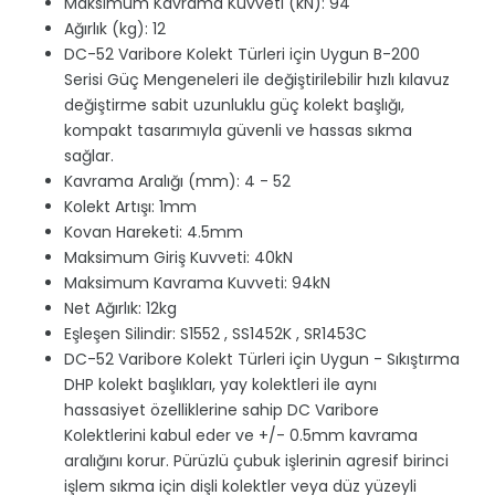
Maksimum Kavrama Kuvveti (kN): 94
Ağırlık (kg): 12
DC-52 Varibore Kolekt Türleri için Uygun B-200
Serisi Güç Mengeneleri ile değiştirilebilir hızlı kılavuz
değiştirme sabit uzunluklu güç kolekt başlığı,
kompakt tasarımıyla güvenli ve hassas sıkma
sağlar.
Kavrama Aralığı (mm): 4 - 52
Kolekt Artışı: 1mm
Kovan Hareketi: 4.5mm
Maksimum Giriş Kuvveti: 40kN
Maksimum Kavrama Kuvveti: 94kN
Net Ağırlık: 12kg
Eşleşen Silindir: S1552 , SS1452K , SR1453C
DC-52 Varibore Kolekt Türleri için Uygun - Sıkıştırma
DHP kolekt başlıkları, yay kolektleri ile aynı
hassasiyet özelliklerine sahip DC Varibore
Kolektlerini kabul eder ve +/- 0.5mm kavrama
aralığını korur. Pürüzlü çubuk işlerinin agresif birinci
işlem sıkma için dişli kolektler veya düz yüzeyli