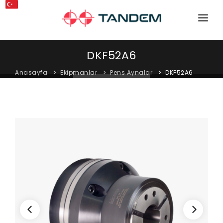
ANA SAYFA
DKF52A6
KURUMSAL
Anasayfa
Ekipmanlar
Pens Aynalar
DKF52A6
MAKINELER
EKIPMANLAR
KATALOGLAR
BLOG
MAĞAZA
İLETIŞIM
SERVIS