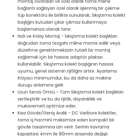
montaj cıvataları ve özel olarak torna miline
bağlantı sağlayan özel olarak işlenmiş bir çekme
tüp konektörü ile birlikte sunularak, Sıkıştırma kolekt
başlığını kutudan çıkar çıkmaz kullanmaya
başlamanıza olanak tanır.
Hızlı ve Kolay Montaj - Sıkıştırma kolekt başlıkları
doğrudan torna tezgahı miline monte edilir veya
düzeltme gerektirmeksizin tutarlı bir montaj
sağlamak için bir hassas adaptör plakası
kullanılabilir. Sıkıştırma kolekt başlığının hassas
uyumu, genel sistemin rijitliğini artırır. Ayarlama
ihtiyacı minimumdur, bu da daha az makine
duruşu anlamına gelir.
Uzun Servis Ömrü - Tüm Sıkıştırma kolekt başlıkları
sertleştirilir ve bu da rijitlik, dayanıklılık ve
mukavemeti optimize eder.
Kısa Gövde/Geniş Aralık - DC Varibore kolektler,
torna iş hacmini maksimize eden kompakt bir
gövde tasarımına izin verir. Serinin kavrama
kapasitesi 4mm ile 80mm arasında değişir.