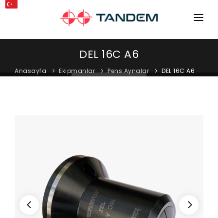
ANA SAYFA
DEL 16C A6
KURUMSAL
Anasayfa
Ekipmanlar
Pens Aynalar
DEL 16C A6
MAKINELER
EKIPMANLAR
KATALOGLAR
BLOG
MAĞAZA
İLETIŞIM
SERVIS