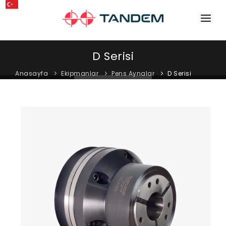
ANA SAYFA
D Serisi
KURUMSAL
Anasayfa
Ekipmanlar
Pens Aynalar
D Serisi
MAKINELER
EKIPMANLAR
KATALOGLAR
BLOG
MAĞAZA
İLETIŞIM
SERVIS