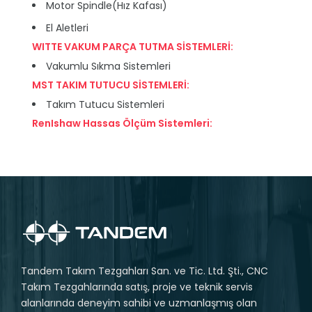
Motor Spindle(Hız Kafası)
El Aletleri
WITTE VAKUM PARÇA TUTMA SİSTEMLERİ:
Vakumlu Sıkma Sistemleri
MST TAKIM TUTUCU SİSTEMLERİ:
Takım Tutucu Sistemleri
RenIshaw Hassas Ölçüm Sistemleri:
Tandem Takım Tezgahları San. ve Tic. Ltd. Şti., CNC
Takım Tezgahlarında satış, proje ve teknik servis
alanlarında deneyim sahibi ve uzmanlaşmış olan