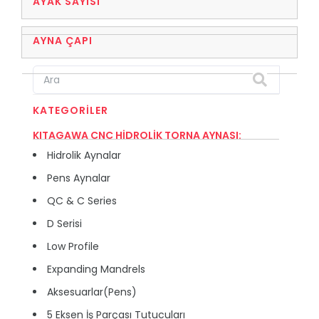
AYAK SAYISI
AYNA ÇAPI
KATEGORILER
KITAGAWA CNC HİDROLİK TORNA AYNASI:
Hidrolik Aynalar
Pens Aynalar
QC & C Series
D Serisi
Low Profile
Expanding Mandrels
Aksesuarlar(Pens)
5 Eksen İş Parçası Tutucuları