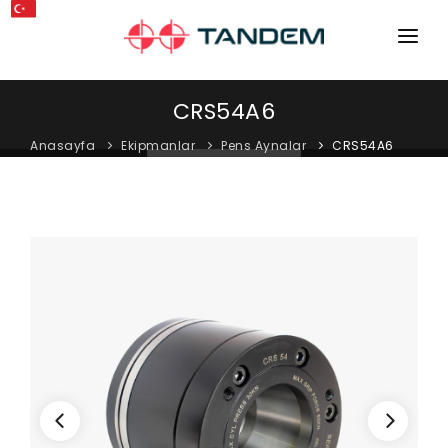
ANA SAYFA
CRS54A6
KURUMSAL
Anasayfa
Ekipmanlar
Pens Aynalar
CRS54A6
MAKINELER
EKIPMANLAR
KATALOGLAR
BLOG
MAĞAZA
İLETIŞIM
SERVIS