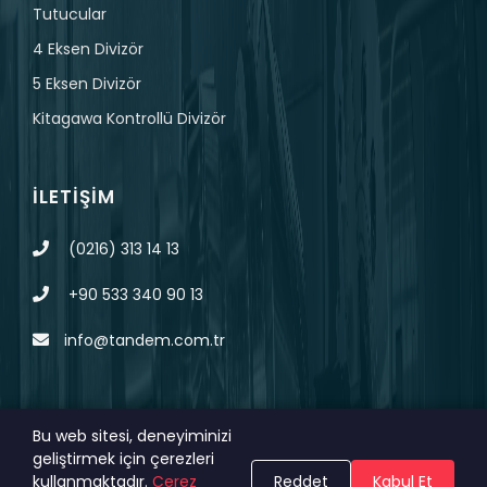
Tutucular
4 Eksen Divizör
5 Eksen Divizör
Kitagawa Kontrollü Divizör
İLETIŞIM
(0216) 313 14 13
+90 533 340 90 13
info@tandem.com.tr
Bu web sitesi, deneyiminizi
geliştirmek için çerezleri
© 2023 Tüm Hakları Saklıdır.
MAGNA
KVKK
kullanmaktadır.
Çerez
Reddet
Kabul Et