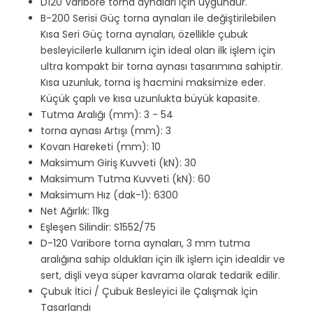
D120 Varibore torna aynaları için uygundur.
B-200 Serisi Güç torna aynaları ile değiştirilebilen
Kısa Seri Güç torna aynaları, özellikle çubuk
besleyicilerle kullanım için ideal olan ilk işlem için
ultra kompakt bir torna aynası tasarımına sahiptir.
Kısa uzunluk, torna iş hacmini maksimize eder.
Küçük çaplı ve kısa uzunlukta büyük kapasite.
Tutma Aralığı (mm): 3 - 54
torna aynası Artışı (mm): 3
Kovan Hareketi (mm): 10
Maksimum Giriş Kuvveti (kN): 30
Maksimum Tutma Kuvveti (kN): 60
Maksimum Hız (dak-1): 6300
Net Ağırlık: 11kg
Eşleşen Silindir: S1552/75
D-120 Varibore torna aynaları, 3 mm tutma
aralığına sahip oldukları için ilk işlem için idealdir ve
sert, dişli veya süper kavrama olarak tedarik edilir.
Çubuk İtici / Çubuk Besleyici ile Çalışmak İçin
Tasarlandı