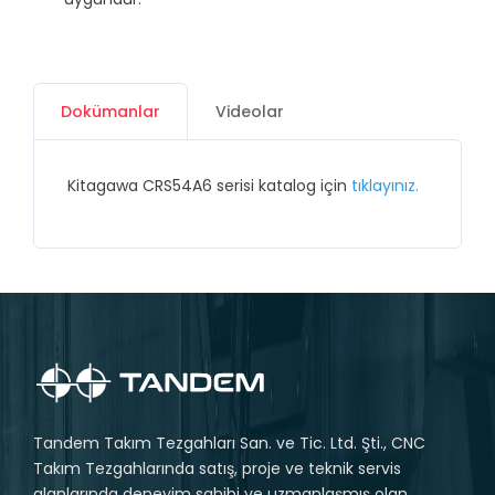
Dokümanlar
Videolar
Kitagawa CRS54A6 serisi katalog için
tıklayınız.
Tandem Takım Tezgahları San. ve Tic. Ltd. Şti., CNC
Takım Tezgahlarında satış, proje ve teknik servis
alanlarında deneyim sahibi ve uzmanlaşmış olan