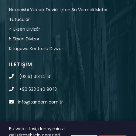
Nakanishi Yüksek Devirli İçten Su Vermeli Motor
Tutucular
4 Eksen Divizör
5 Eksen Divizör
Kitagawa Kontrollü Divizör
İLETIŞIM
(0216) 313 14 13
+90 533 340 90 13
info@tandem.com.tr
Bu web sitesi, deneyiminizi
geliştirmek için çerezleri