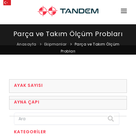
ANA SAYFA
Parça ve Takım Ölçüm Probları
KURUMSAL
Anasayfa
Ekipmanlar
Parça ve Takım Ölçüm
Probları
MAKINELER
EKIPMANLAR
KATALOGLAR
AYAK SAYISI
BLOG
AYNA ÇAPI
MAĞAZA
İLETIŞIM
KATEGORILER
SERVIS