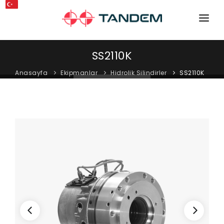
ANA SAYFA
SS2110K
KURUMSAL
Anasayfa
Ekipmanlar
Hidrolik Silindirler
SS2110K
MAKINELER
EKIPMANLAR
KATALOGLAR
BLOG
MAĞAZA
İLETIŞIM
SERVIS