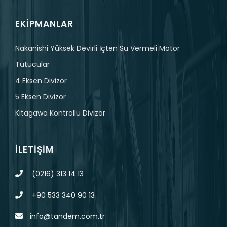
EKIPMANLAR
Nakanishi Yüksek Devirli İçten Su Vermeli Motor
Tutucular
4 Eksen Divizör
5 Eksen Divizör
Kitagawa Kontrollü Divizör
İLETIŞIM
(0216) 313 14 13
+90 533 340 90 13
info@tandem.com.tr