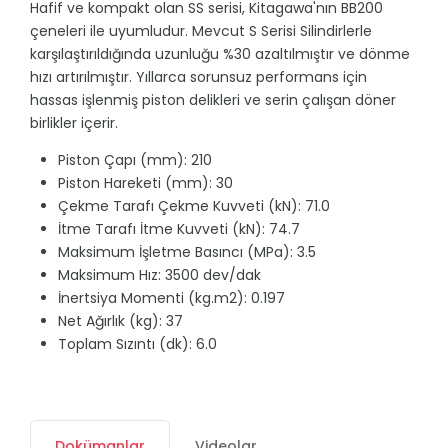
Hafif ve kompakt olan SS serisi, Kitagawa'nın BB200
çeneleri ile uyumludur. Mevcut S Serisi Silindirlerle
karşılaştırıldığında uzunluğu %30 azaltılmıştır ve dönme
hızı artırılmıştır. Yıllarca sorunsuz performans için
hassas işlenmiş piston delikleri ve serin çalışan döner
birlikler içerir.
Piston Çapı (mm): 210
Piston Hareketi (mm): 30
Çekme Tarafı Çekme Kuvveti (kN): 71.0
İtme Tarafı İtme Kuvveti (kN): 74.7
Maksimum İşletme Basıncı (MPa): 3.5
Maksimum Hız: 3500 dev/dak
İnertsiya Momenti (kg.m2): 0.197
Net Ağırlık (kg): 37
Toplam Sızıntı (dk): 6.0
Dokümanlar
Videolar