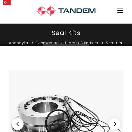
ANA SAYFA
Seal Kits
KURUMSAL
Anasayfa
Ekipmanlar
Hidrolik Silindirler
Seal Kits
MAKINELER
EKIPMANLAR
KATALOGLAR
BLOG
MAĞAZA
İLETIŞIM
SERVIS