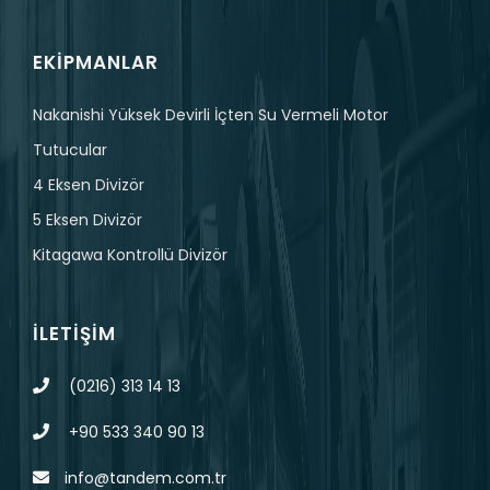
EKIPMANLAR
Nakanishi Yüksek Devirli İçten Su Vermeli Motor
Tutucular
4 Eksen Divizör
5 Eksen Divizör
Kitagawa Kontrollü Divizör
İLETIŞIM
(0216) 313 14 13
+90 533 340 90 13
info@tandem.com.tr