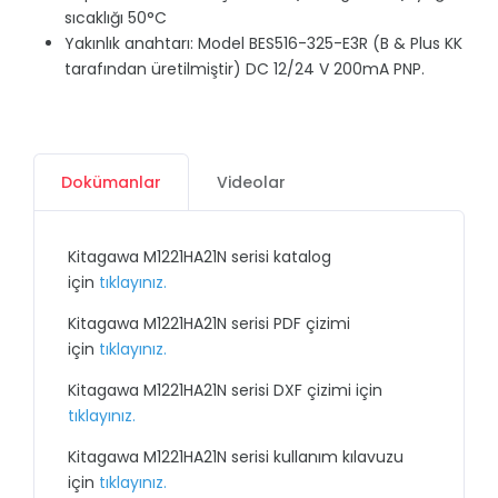
sıcaklığı 50°C
Yakınlık anahtarı: Model BES516-325-E3R (B & Plus KK
tarafından üretilmiştir) DC 12/24 V 200mA PNP.
Dokümanlar
Videolar
Kitagawa M1221HA21N serisi katalog
için
tıklayınız.
Kitagawa M1221HA21N serisi PDF çizimi
için
tıklayınız.
Kitagawa M1221HA21N serisi DXF çizimi için
tıklayınız.
Kitagawa M1221HA21N serisi kullanım kılavuzu
için
tıklayınız.