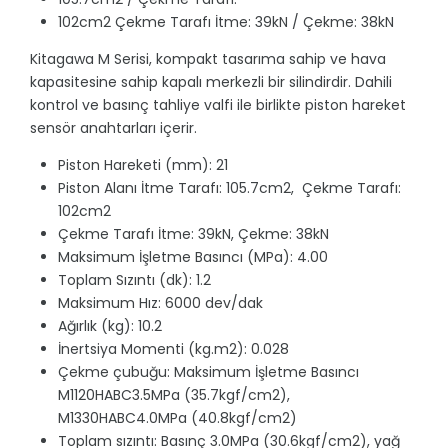
102cm2 Çekme Tarafı İtme: 39kN / Çekme: 38kN
Kitagawa M Serisi, kompakt tasarıma sahip ve hava
kapasitesine sahip kapalı merkezli bir silindirdir. Dahili
kontrol ve basınç tahliye valfi ile birlikte piston hareket
sensör anahtarları içerir.
Piston Hareketi (mm): 21
Piston Alanı İtme Tarafı: 105.7cm2, Çekme Tarafı:
102cm2
Çekme Tarafı İtme: 39kN, Çekme: 38kN
Maksimum İşletme Basıncı (MPa): 4.00
Toplam Sızıntı (dk): 1.2
Maksimum Hız: 6000 dev/dak
Ağırlık (kg): 10.2
İnertsiya Momenti (kg.m2): 0.028
Çekme çubuğu: Maksimum İşletme Basıncı
M1120HABC3.5MPa (35.7kgf/cm2),
M1330HABC4.0MPa (40.8kgf/cm2)
Toplam sızıntı: Basınç 3.0MPa (30.6kgf/cm2), yağ