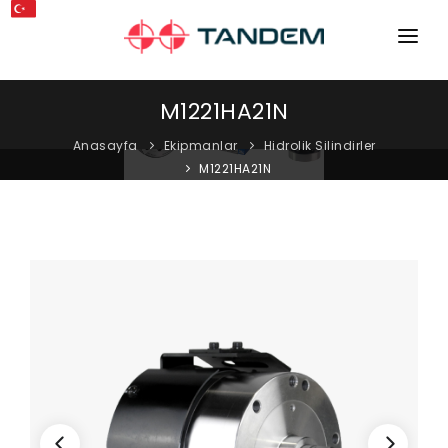
ANA SAYFA
M1221HA21N
KURUMSAL
Anasayfa
Ekipmanlar
Hidrolik Silindirler
M1221HA21N
MAKINELER
EKIPMANLAR
KATALOGLAR
BLOG
MAĞAZA
İLETIŞIM
SERVIS