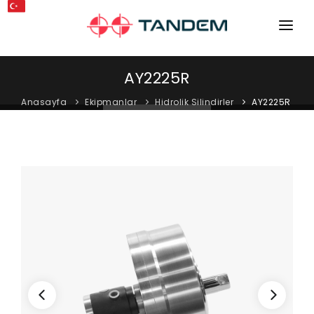
ANA SAYFA
AY2225R
KURUMSAL
Anasayfa
Ekipmanlar
Hidrolik Silindirler
AY2225R
MAKINELER
EKIPMANLAR
KATALOGLAR
BLOG
MAĞAZA
İLETIŞIM
SERVIS