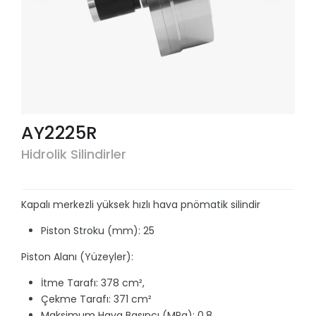
AY2225R
Hidrolik Silindirler
Kapalı merkezli yüksek hızlı hava pnömatik silindir
Piston Stroku (mm): 25
Piston Alanı (Yüzeyler):
İtme Tarafı: 378 cm²,
Çekme Tarafı: 371 cm²
Maksimum Hava Basıncı (MPa): 0.8