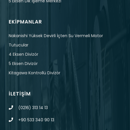
5 Eksen Dik İşleme Merkezi
EKIPMANLAR
Nakanishi Yüksek Devirli İçten Su Vermeli Motor
Tutucular
4 Eksen Divizör
5 Eksen Divizör
Kitagawa Kontrollü Divizör
İLETIŞIM
(0216) 313 14 13
+90 533 340 90 13