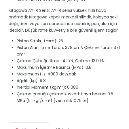
Kitagawa AY-R Serisi: AY-R serisi yüksek hızlı hava
pnömatik Kitagawa kapalı merkezli silindir, kolayca şekil
değiştiren veya son derece ince cidarlı iş parçaları için
idealdir. Düşük itme kuvvetiyle bile güvenli işlem sağlar.
Piston Stroku (mm): 25
Piston Alanı İtme Tarafı: 378 cm², Çekme Tarafı: 371
cm²
Çekme Çubuğu İtme: 14.1 kN, Çekme: 13.9 kN
Maksimum İşletme Basıncı (MPa): 0.8
Maksimum Hız: 4000 dev/dak
Ağırlık (kg): 9.8
İnertial Moment (kg.m²): 0.080
Çekme çubuğu çekme kuvveti: Hava basıncı 0.5
MPa (5.1 kgf/cm²) [verimlilik %75'te]