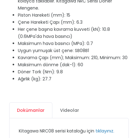
kolayca takılabilir. Kitagawa NRC Serisi Döner
Mengene.
Piston Hareketi (mm): 15
Çene Hareketi Çapı (mm): 6.3
Her çene başına kavrama kuvveti (kN): 10.8
(0.6MPa'da hava basıncı)
Maksimum hava basıncı (MPa): 0.7
Uygun yumuşak üst çene: SB08B1
Kavrama Çapı (mm); Maksimum: 210, Minimum: 30
Maksimum dönme (dak-1): 60
Döner Tork (Nm): 9.8
Ağırlık (kg): 27.7
Dokümanlar
Videolar
Kitagawa NRC08 serisi kataloğu için
tıklayınız.