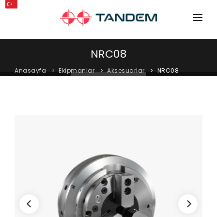
ANA SAYFA
NRC08
KURUMSAL
Anasayfa
Ekipmanlar
Aksesuarlar
NRC08
MAKINELER
EKIPMANLAR
KATALOGLAR
BLOG
MAĞAZA
İLETIŞIM
SERVIS