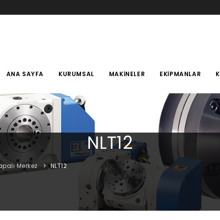
ANA SAYFA
KURUMSAL
MAKINELER
EKIPMANLAR
NLT12
apalı Merkez
NLT12