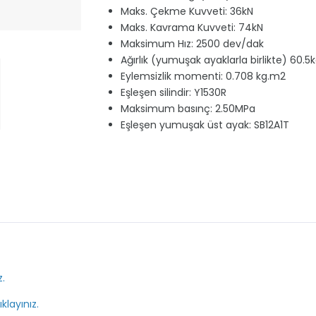
Maks. Çekme Kuvveti: 36kN
Maks. Kavrama Kuvveti: 74kN
Maksimum Hız: 2500 dev/dak
Ağırlık (yumuşak ayaklarla birlikte) 60.5
Eylemsizlik momenti: 0.708 kg.m2
Eşleşen silindir: Y1530R
Maksimum basınç: 2.50MPa
Eşleşen yumuşak üst ayak: SB12A1T
z.
ıklayınız.