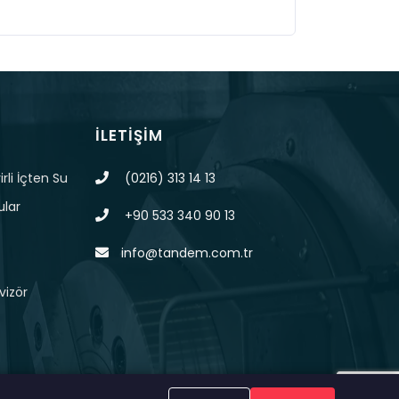
İLETIŞIM
rli İçten Su
(0216) 313 14 13
ular
+90 533 340 90 13
info@tandem.com.tr
vizör