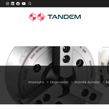
Anasayfa
Ekipmanlar
Hidrolik Aynalar
K