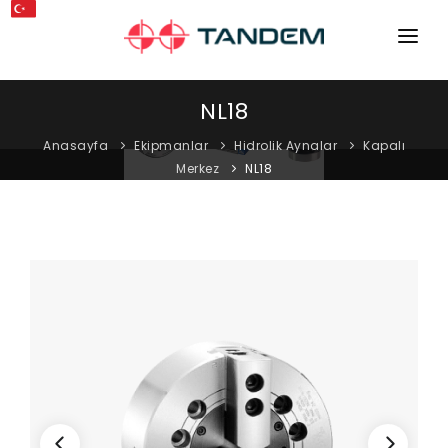
ANA SAYFA
NL18
KURUMSAL
Anasayfa
Ekipmanlar
Hidrolik Aynalar
Kapalı
Merkez
NL18
MAKINELER
EKIPMANLAR
KATALOGLAR
BLOG
MAĞAZA
İLETIŞIM
SERVIS