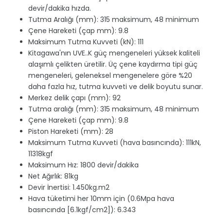
devir/dakika hızda.
Tutma Aralığı (mm): 315 maksimum, 48 minimum
Çene Hareketi (çap mm): 9.8
Maksimum Tutma Kuvveti (kN): 111
Kitagawa'nın UVE..K güç mengeneleri yüksek kaliteli
alaşımlı çelikten üretilir. Üç çene kaydırma tipi güç
mengeneleri, geleneksel mengenelere göre %20
daha fazla hız, tutma kuvveti ve delik boyutu sunar.
Merkez delik çapı (mm): 92
Tutma aralığı (mm): 315 maksimum, 48 minimum
Çene Hareketi (çap mm): 9.8
Piston Hareketi (mm): 28
Maksimum Tutma Kuvveti (hava basıncında): 111kN,
11318kgf
Maksimum Hız: 1800 devir/dakika
Net Ağırlık: 81kg
Devir İnertisi: 1.450kg.m2
Hava tüketimi her 10mm için (0.6Mpa hava
basıncında [6.1kgf/cm2]): 6.343