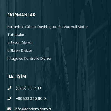
EKIPMANLAR
Nakanishi Yüksek Devirli İçten Su Vermeli Motor
Tutucular
4 Eksen Divizör
5 Eksen Divizör
Kitagawa Kontrollü Divizör
İLETIŞIM
(0216) 313 14 13
+90 533 340 90 13
info@tandem.com.tr