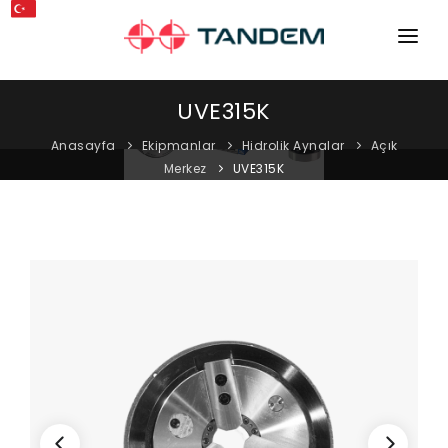
ANA SAYFA
UVE315K
KURUMSAL
Anasayfa
Ekipmanlar
Hidrolik Aynalar
Açık
Merkez
UVE315K
MAKINELER
EKIPMANLAR
KATALOGLAR
BLOG
MAĞAZA
İLETIŞIM
SERVIS