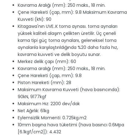
Kavrama Aralığı (mm): 250 maks., 18 min.
Çene Hareketi (çap, mm): 9.8 Maksimum Kavrama
Kuvveti (kN): 90
Kitagawa'nın UVE..K torna aynası. torna aynaları
yüksek kaliteli alaşım çelikten üretilir. Üç çeneli
kama tipi güç torna aynalarıı, geleneksel torna
aynalarıla karşılaştırıldığında %20 daha fazla hız,
kavrama kuvveti ve delik boyutu sunar.
Merkez delik çapı (mm): 60
Kavrama aralığı (mm): 250 maks., 18 min.
Çene Hareketi (çap, mm): 9.8
Piston Hareketi (mm): 28
Maksimum Kavrama Kuvveti (hava basıncında):
90kN, 9177kgf
Maksimum Hız: 2200 dev/dak
Net Ağırlık: 61kg
Eylemsizlik Momenti: 0.725kg.m2
10mm başına hava tüketimi (hava basıncı 0.6Mpa
[6.1kgf/cm2]): 4.432