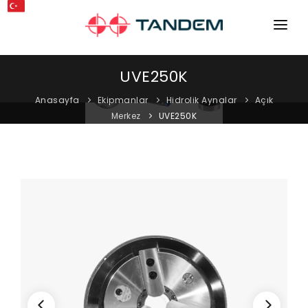
ANA SAYFA
UVE250K
KURUMSAL
Anasayfa
Ekipmanlar
Hidrolik Aynalar
Açık
Merkez
UVE250K
MAKINELER
EKIPMANLAR
KATALOGLAR
BLOG
MAĞAZA
İLETIŞIM
SERVIS