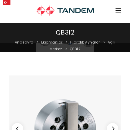
ANA SAYFA
QB312
KURUMSAL
Anasayfa
Ekipmanlar
Hidrolik Aynalar
Açık
Merkez
QB312
MAKINELER
EKIPMANLAR
KATALOGLAR
BLOG
MAĞAZA
İLETIŞIM
SERVIS