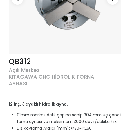
QB312
Açık Merkez
KITAGAWA CNC HİDROLİK TORNA
AYNASI
12 inç, 3 ayaklı hidrolik ayna.
91mm merkez delik çapıne sahip 304 mm üç çeneli
torna aynası ve maksimum 3000 devir/dakika hız.
Dış Kavrama Aralığı (mm): Φ30~Φ250