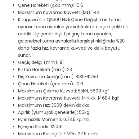
Çene Hareketi (çap mm): 10.6
Maksimum Kavrama Kuvveti (kN): 144
Kitagawa'nın QB300 Hızlı Çene Değiştirme torna
aynası. torna aynaları yüksek kaliteli alaşım çelikten
üretilir. Üç çeneli dişli tipi güç torna aynaları,
geleneksel torna aynalarıla karşılaştırıldığında %20
daha fazla hız, kavrama kuvveti ve delik boyutu
sunar.
Geçiş deliği (mm): 91
Piston Hareketi (mm): 23
Dış Kavrama Aralığı (mm): Φ30~Φ250
Çene Hareketi (çap mm): 10.6
Maksimum Çekme Kuvveti: 55kN, 5608 kgf
Maksimum Kavrama Kuvveti: 144 kN, 14684 kgf
Maksimum Hız: 3000 devir/dakika
Ağırlık (yumuşak çenelerle): 56kg
Eylemsizlik Momenti: 0.745 kg.m2
Eşleşen Silindir: S2091
Maksimum Basınç: 2.7 MPa, 27.5 cm2