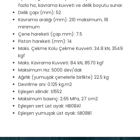
fazla hız, kavrama kuvveti ve delik boyutu sunar.
Delik çapı (mm): 52
Kavrama aralığı (mm): 210 maksimum, 18
minimum
Çene hareketi (çap mm): 7.5
Piston hareketi (mm): 14
Maks. Çekme Kolu Çekme Kuvveti: 34.8 kN, 3549
kgf
Maks. Kavrama Kuvveti: 84 kN, 8570 kgf
Maksimum Hız: 5000 dev/dak
Ağırlık (yumuşak çenelerle birlikte) 22.5 kg
Devrilme anı: 0.125 kg.m2
Eşleşen silindir: S1552
Maksimum basınç: 2.65 MPa, 27 cm2
Eşleşen sert üst ayak: HB08A1
Eşleşen yumuşak üst ayak: SB08B1