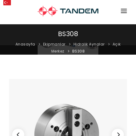
ANA SAYFA
BS308
KURUMSAL
Anasayfa
Ekipmanlar
Hidrolik Aynalar
Açık
Merkez
BS308
MAKINELER
EKIPMANLAR
KATALOGLAR
BLOG
MAĞAZA
İLETIŞIM
SERVIS