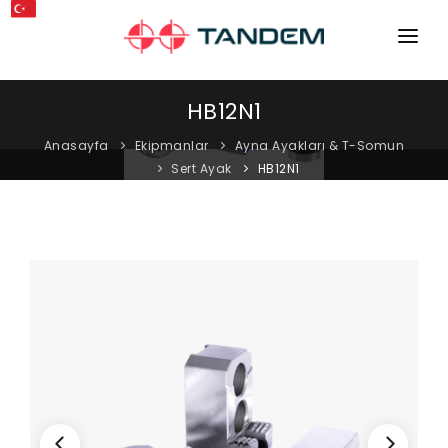
ANA SAYFA
HB12N1
KURUMSAL
Anasayfa
Ekipmanlar
Ayna Ayakları & T-Somun
Sert Ayak
HB12N1
MAKINELER
EKIPMANLAR
KATALOGLAR
BLOG
MAĞAZA
İLETIŞIM
SERVIS