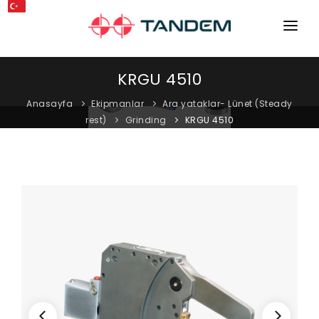
ANA SAYFA
KRGU 4510
KURUMSAL
Anasayfa
Ekipmanlar
Ara yataklar- Lünet (Steady
rest)
Grinding
KRGU 4510
MAKINELER
EKIPMANLAR
KATALOGLAR
BLOG
MAĞAZA
İLETIŞIM
SERVIS