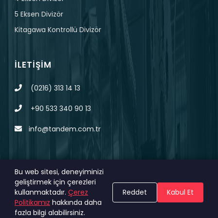
5 Eksen Divizör
Kitagawa Kontrollü Divizör
İLETIŞIM
(0216) 313 14 13
+90 533 340 90 13
info@tandem.com.tr
Bu web sitesi, deneyiminizi
geliştirmek için çerezleri
© 2023 Tüm Hakları Saklıdır.
MAGNA
KVKK
kullanmaktadır.
Çerez
Reddet
Kabul Et
Politikamız
hakkında daha
DIGITAL
Çerez Politikası
fazla bilgi alabilirsiniz.