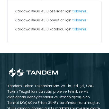
Kitagawa KRGU 4510 özellikleri için
tıklayınız.
Kitagawa KRGU 4510 boyutları için
tıklayınız
.
Kitagawa KRGU 4510 kataloğu için
tıklayınız.
Tandem Takım Tezgahları San. ve Tic. Ltd. Şti., CNC
Takım Tezgahlarında satış, proje ve teknik servis
alanlarında deneyim sahibi ve uzmanlaşmış olan
Tankut KOÇAK ve Ertan GÜNEY tarafından kurulmuştur.
2006 yılından itibaren güçlü markaları bünyesine alarak