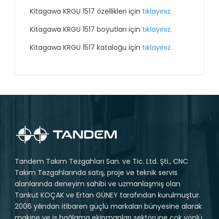
Kitagawa KRGU 1517 özellikleri için
tıklayınız.
Kitagawa KRGU 1517 boyutları için
tıklayınız.
Kitagawa KRGU 1517 kataloğu için
tıklayınız.
Tandem Takım Tezgahları San. ve Tic. Ltd. Şti., CNC
Takım Tezgahlarında satış, proje ve teknik servis
alanlarında deneyim sahibi ve uzmanlaşmış olan
Tankut KOÇAK ve Ertan GÜNEY tarafından kurulmuştur.
2006 yılından itibaren güçlü markaları bünyesine alarak
makine ve iş bağlama ekipmanları sektörüne çok yönlü