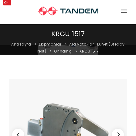
ANA SAYFA
KRGU 1517
KURUMSAL
Anasayfa
Ekipmanlar
Ara yataklar- Lünet (Steady
rest)
Grinding
KRGU 1517
MAKINELER
EKIPMANLAR
KATALOGLAR
BLOG
MAĞAZA
İLETIŞIM
SERVIS