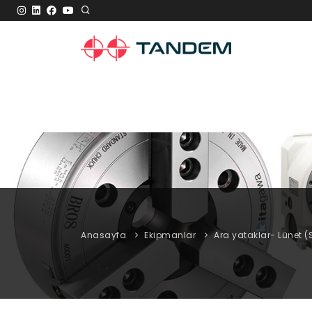
Anasayfa
Ekipmanlar
Ara yataklar- Lünet (