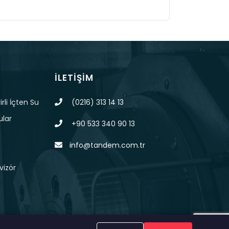
İLETIŞIM
rli İçten Su
(0216) 313 14 13
ular
+90 533 340 90 13
info@tandem.com.tr
vizör