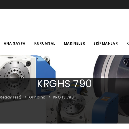
ANA SAYFA
KURUMSAL
MAKINELER
EKIPMANLAR
KRGHS 790
Steady rest)
Grinding
KRGHS 790