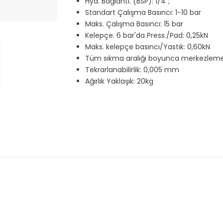
Hyd. Bağlantı. (BSP): 1/4";
Standart Çalışma Basıncı: 1-10 bar
Maks. Çalışma Basıncı: 15 bar
Kelepçe. 6 bar'da Press./Pad: 0,25kN
Maks. kelepçe basıncı/Yastık: 0,60kN
Tüm sıkma aralığı boyunca merkezlem
Tekrarlanabilirlik: 0,005 mm
Ağırlık Yaklaşık: 20kg