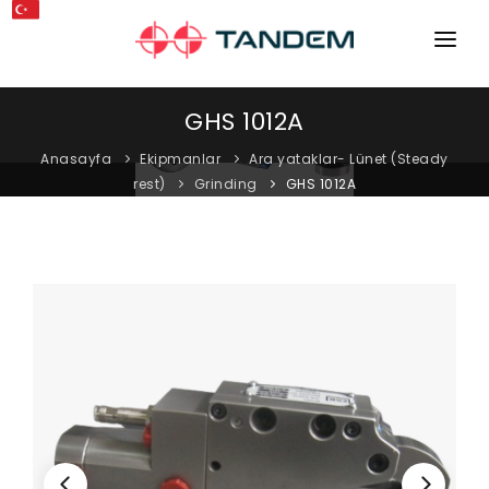
ANA SAYFA
GHS 1012A
KURUMSAL
Anasayfa
Ekipmanlar
Ara yataklar- Lünet (Steady
rest)
Grinding
GHS 1012A
MAKINELER
EKIPMANLAR
KATALOGLAR
BLOG
MAĞAZA
İLETIŞIM
SERVIS