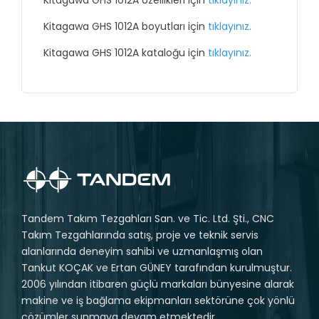
Kitagawa GHS 1012A özellikleri için
tıklayınız.
Kitagawa GHS 1012A boyutları için
tıklayınız.
Kitagawa GHS 1012A kataloğu için
tıklayınız.
Tandem Takım Tezgahları San. ve Tic. Ltd. Şti., CNC
Takım Tezgahlarında satış, proje ve teknik servis
alanlarında deneyim sahibi ve uzmanlaşmış olan
Tankut KOÇAK ve Ertan GÜNEY tarafından kurulmuştur.
2006 yılından itibaren güçlü markaları bünyesine alarak
makine ve iş bağlama ekipmanları sektörüne çok yönlü
çözümler sunmaya devam etmektedir.