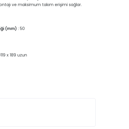
montajı ve maksimum takım erişimi sağlar.
liği (mm)
: 50
Ø119 x 189 uzun