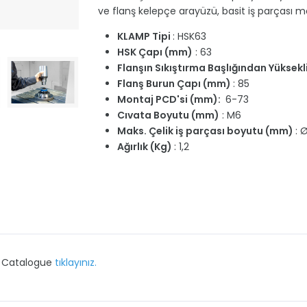
ve flanş kelepçe arayüzü, basit iş parçası 
KLAMP Tipi
: HSK63
HSK Çapı (mm)
: 63
Flanşın Sıkıştırma Başlığından Yüksek
Flanş Burun Çapı (mm)
: 85
Montaj PCD'si (mm):
6-73
Cıvata Boyutu (mm)
: M6
Maks. Çelik iş parçası boyutu (mm)
: 
Ağırlık (Kg)
: 1,2
p Catalogue
tıklayınız.