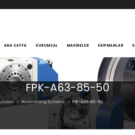
ANA SAYFA
KURUMSAL
MAKINELER
EKIPMANLAR
FPK-A63-85-50
ucuları
Workholding Systems
FPK-A63-85-50