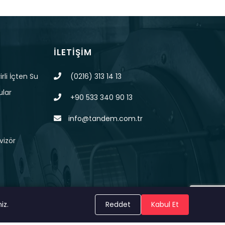
İLETIŞIM
rli İçten Su
(0216) 313 14 13
ular
+90 533 340 90 13
info@tandem.com.tr
vizör
iz.
Reddet
Kabul Et