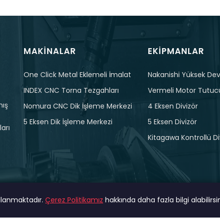
MAKINALAR
EKIPMANLAR
One Click Metal Eklemeli İmalat
Nakanishi Yüksek Devi
INDEX CNC Torna Tezgahları
Vermeli Motor Tutuc
mış
Nomura CNC Dik İşleme Merkezi
4 Eksen Divizör
5 Eksen Dik İşleme Merkezi
5 Eksen Divizör
arı
Kitagawa Kontrollü Di
ullanmaktadır.
Çerez Politikamız
hakkında daha fazla bilgi alabilirsin