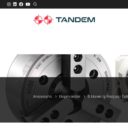
Anasayfa
Ekipmanlar
5 Eksen İş Parçası Tut