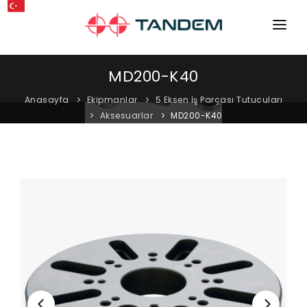
ANA SAYFA
MD200-K40
KURUMSAL
Anasayfa
Ekipmanlar
5 Eksen İş Parçası Tutucuları
Aksesuarlar
MD200-K40
MAKINELER
EKIPMANLAR
KATALOGLAR
BLOG
MAĞAZA
İLETIŞIM
SERVIS