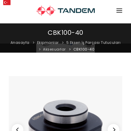
ANA SAYFA
CBK100-40
KURUMSAL
Anasayfa
Ekipmanlar
5 Eksen İş Parçası Tutucuları
Aksesuarlar
CBK100-40
MAKINELER
EKIPMANLAR
KATALOGLAR
BLOG
MAĞAZA
İLETIŞIM
SERVIS