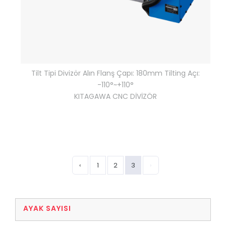
Tilt Tipi Divizör Alın Flanş Çapı: 180mm Tilting Açı:
-110°~+110°
KITAGAWA CNC DİVİZÖR
‹
1
2
3
›
AYAK SAYISI