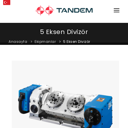
ANA SAYFA
5 Eksen Divizör
KURUMSAL
Anasayfa
Ekipmanlar
5 Eksen Divizör
MAKINELER
EKIPMANLAR
KATALOGLAR
BLOG
MAĞAZA
İLETIŞIM
SERVIS