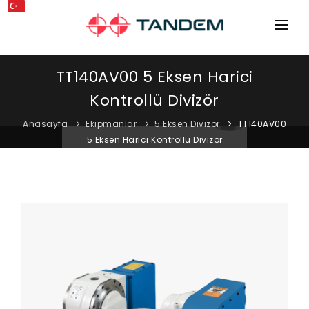
ANA SAYFA
TT140AV00 5 Eksen Harici
KURUMSAL
Kontrollü Divizör
MAKINELER
Anasayfa
Ekipmanlar
5 Eksen Divizör
TT140AV00
5 Eksen Harici Kontrollü Divizör
EKIPMANLAR
KATALOGLAR
BLOG
MAĞAZA
İLETIŞIM
SERVIS