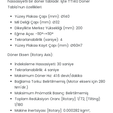
hassasiyetli bir döner tabladır. İşte TT140 Döner
Tabla'nun özellikleri:
Yüzey Plakası Çapı (mm): Ø140
Mil Deliği Çapı (mm): Ø32
Dikeylikte Merkez Yüksekliği (mm): 200
Eğme Açısı: -110°~+110°
Tekrarlanabilirlik (saniye): 4
Yüzey Plakası Kayıt Çapı (mm): Ø60H7
Döner Eksen (Rotary Axis):
İndeksleme Hassasiyeti: 30 saniye
Tekrarlanabilirlik: 4 saniye
Maksimum Döner Hız: 41.6 devir/dakika
Bağlama Torku: Belirtilmemiş (Motor ekseni için 280
Nm'dir.)
Maksimum Pnömatik Basınç: Belirtilmemiş
Toplam Redüksiyon Oranı: [Rotary]: 1/72, [Tilting]:
1/180
Makine İnertsiyası: [Rotary]: 0.000282 kgm²,