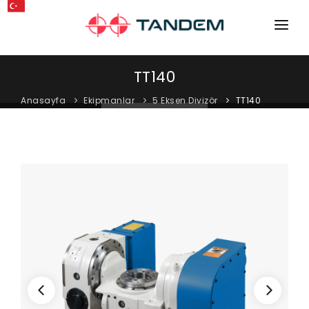
ANA SAYFA
TT140
KURUMSAL
Anasayfa
Ekipmanlar
5 Eksen Divizör
TT140
MAKINELER
EKIPMANLAR
KATALOGLAR
BLOG
MAĞAZA
İLETIŞIM
SERVIS