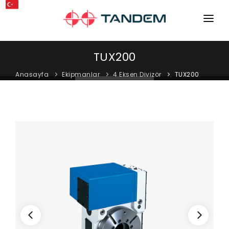
ANA SAYFA
TUX200
KURUMSAL
Anasayfa
Ekipmanlar
4 Eksen Divizör
TUX200
MAKINELER
EKIPMANLAR
KATALOGLAR
BLOG
MAĞAZA
İLETIŞIM
SERVIS