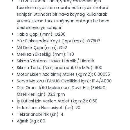
TUX200 Döner Tabla, yatay makineler için
tasarlanmış üstten monte edilmiş bir motora
sahiptir. Standart bir hava kaynağı kullanarak
yüksek sıkma torku sağlayan entegre bir hava
destekleyiciye sahiptir.
Tabla Çapı (mm): Ø200
Yüz Plakasındaki Kayıt Çapı (mm): Ø75H7
Mil Delik Çapı (mm): Ø52
Merkez Yüksekliği (mm): 140
Sıkma Yöntemi: Hava-Hidrolik / Hidrolik
Sıkma Torku (N.m, pnömatik 0,5 MPa): 600
Motor Eksen Azaltılmış Atalet (kg.m2): 0,00055
Servo Motoru (FANUC Özellikleri için): iF 4/4000
Dişli Oranı: 1/90 Maksimum Devir Hızı (FANUC
Özellikleri için): 33,3 rpm
İş Kütlesi İzin Verilen Atalet (kg.m2): 0,50
İndeksleme Hassasiyeti (sn): 20
Tekrarlanabilirlik (sn): 4
Ağırlık (kg): 80