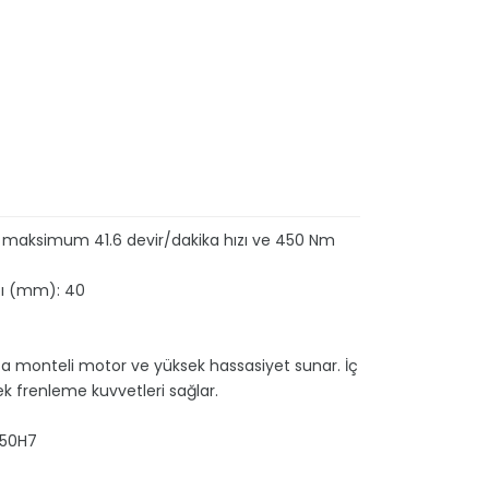
 maksimum 41.6 devir/dakika hızı ve 450 Nm
pı (mm): 40
fta monteli motor ve yüksek hassasiyet sunar. İç
ek frenleme kuvvetleri sağlar.
Ø50H7