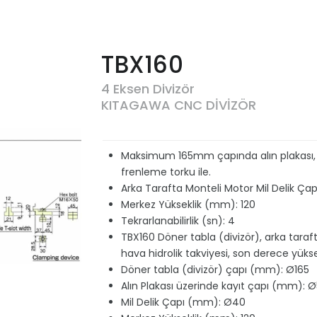
TBX160
4 Eksen Divizör
KITAGAWA CNC DİVİZÖR
Maksimum 165mm çapında alın plakası,
frenleme torku ile.
Arka Tarafta Monteli Motor Mil Delik Ça
Merkez Yükseklik (mm): 120
Tekrarlanabilirlik (sn): 4
TBX160 Döner tabla (divizör), arka tara
hava hidrolik takviyesi, son derece yüks
Döner tabla (divizör) çapı (mm): Ø165
Alın Plakası üzerinde kayıt çapı (mm): 
Mil Delik Çapı (mm): Ø40