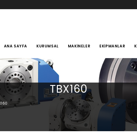
ANA SAYFA
KURUMSAL
MAKINELER
EKIPMANLAR
TBX160
X160