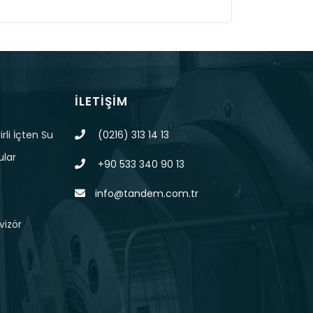
İLETIŞIM
rli İçten Su
(0216) 313 14 13
ular
+90 533 340 90 13
info@tandem.com.tr
vizör