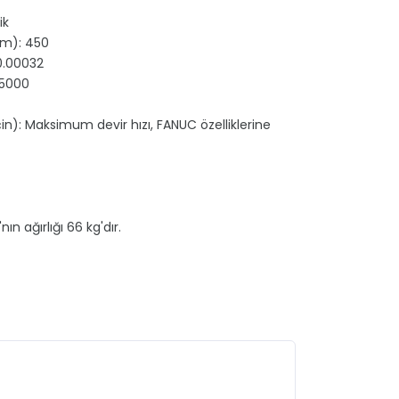
ik
.m): 450
 0.00032
/5000
in): Maksimum devir hızı, FANUC özelliklerine
ın ağırlığı 66 kg'dır.