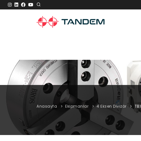
Anasayfa
Ekipmanlar
4 Eksen Divizör
TB