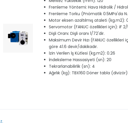
Merkez Yükseklik (mm): 120
Frenleme Yöntemi: Hava Hidrolik / Hidrol
Frenleme Torku (Pnömatik 0.5MPa'da N
Motor eksen azaltılmış ataleti (kg.m2):
Servomotor (FANUC özellikleri için): iF 2
Dişli Oranı: Dişli oranı 1/72'dir.
Maksimum Devir Hızı (FANUC özellikleri iç
göre 41.6 devir/dakikadır.
İzin Verilen İş Kütlesi (kg.m2): 0.26
İndeksleme Hassasiyeti (sn): 20
Tekrarlanabilirlik (sn): 4
Ağırlık (kg): TBX160 Döner tabla (divizör)'n
z.