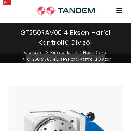
ANA SAYFA
GT250RAV00 4 Eksen Harici
KURUMSAL
Kontrollü Divizör
MAKINELER
Anasayfa
Ekipmanlar
4 Eksen Divizör
GT250RAV00 4 Eksen Harici Kontrollü Divizör
EKIPMANLAR
KATALOGLAR
BLOG
MAĞAZA
İLETIŞIM
SERVIS