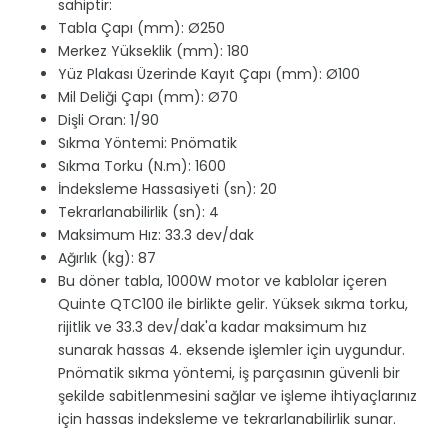
sahiptir:
Tabla Çapı (mm): Ø250
Merkez Yükseklik (mm): 180
Yüz Plakası Üzerinde Kayıt Çapı (mm): Ø100
Mil Deliği Çapı (mm): Ø70
Dişli Oran: 1/90
Sıkma Yöntemi: Pnömatik
Sıkma Torku (N.m): 1600
İndeksleme Hassasiyeti (sn): 20
Tekrarlanabilirlik (sn): 4
Maksimum Hız: 33.3 dev/dak
Ağırlık (kg): 87
Bu döner tabla, 1000W motor ve kablolar içeren
Quinte QTC100 ile birlikte gelir. Yüksek sıkma torku,
rijitlik ve 33.3 dev/dak'a kadar maksimum hız
sunarak hassas 4. eksende işlemler için uygundur.
Pnömatik sıkma yöntemi, iş parçasının güvenli bir
şekilde sabitlenmesini sağlar ve işleme ihtiyaçlarınız
için hassas indeksleme ve tekrarlanabilirlik sunar.