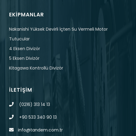
EKIPMANLAR
Nakanishi Yüksek Devirli İçten Su Vermeli Motor
Tutucular
4 Eksen Divizör
5 Eksen Divizör
Kitagawa Kontrollü Divizör
İLETIŞIM
(0216) 313 14 13
+90 533 340 90 13
info@tandem.com.tr