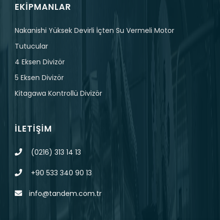
EKIPMANLAR
Nakanishi Yüksek Devirli İçten Su Vermeli Motor
Tutucular
4 Eksen Divizör
5 Eksen Divizör
Kitagawa Kontrollü Divizör
İLETIŞIM
(0216) 313 14 13
+90 533 340 90 13
info@tandem.com.tr