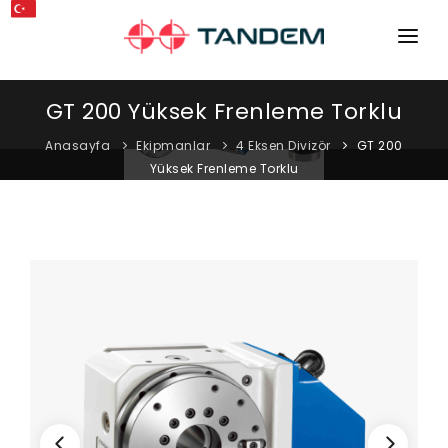
ANA SAYFA
GT 200 Yüksek Frenleme Torklu
KURUMSAL
Anasayfa
Ekipmanlar
4 Eksen Divizör
GT 200
Yüksek Frenleme Torklu
MAKINELER
EKIPMANLAR
KATALOGLAR
BLOG
MAĞAZA
İLETIŞIM
SERVIS