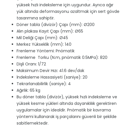
yüksek hızlı indeksleme için uygundur. Ayrıca ağır
yük altında deformasyonu azaltmak için sert gövde
tasarımına sahiptir.
Döner tabla (divizör) Çapı (mm): Ø200
Alın plakası Kayıt Çapı (mm): Ø65
Mil Deliği Çapı (mm): Ø45
Merkez Yükseklik (mm): 140
Frenleme Yöntemi: Pnömatik
Frenleme Torku (N.m, pnömatik 0.5MPa): 820
Dişli Oranı: 1/72
Maksimum Devir Hızı: 41.6 dev/dak
İndeksleme Hassasiyeti (saniye): 20
Tekrarlanabilirlik (saniye): 4
Ağırlık: 65 kg
Bu döner tabla (divizör), yüksek hızlı indeksleme ve
yüksek kesme yükleri altında dayanıklılık gerektiren
uygulamalar için idealdir. Pnömatik bir kavrama
yöntemi kullanarak iş parçalarını güvenli bir şekilde
sabitlemektedir.